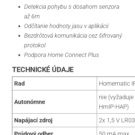
Detekcia pohybu s dosahom senzora
až 6m
Odčítanie hodnoty jasu v aplikácii
Bezdrôtová komunikácia cez šifrovaný
protokol
Podpora Home Connect Plus
TECHNICKÉ ÚDAJE
Rad
Homematic I
nie (vyžaduje
Autonómne
HmIP-HAP)
Napájací zdroj
2x 1,5 V LR0
Prúdový odber
50 mA max.