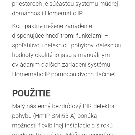
priestoroch je súčasťou systému múdrej
domácnosti Homematic IP.
Kompaktne riešené zariadenie
disponujúce hneď tromi funkciami –
spoľahlivou detekciou pohybov, detekciou
hodnoty okolitého jasu a manuálnym
ovládaním ďalších zariadení systému
Homematic IP pomocou dvoch tlačidiel.
POUŽITIE
Malý nástenný bezdrôtový PIR detektor
pohybu (HmIP-SMI55-A) ponúka
možnosti flexibilnej inštalácie a širokú
modularitu využitia. Môže pracovať ako