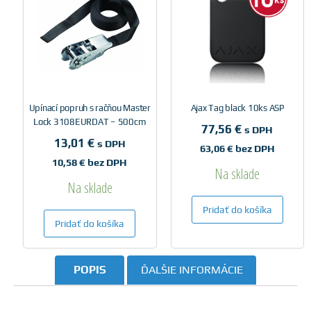
Upínací popruh s račňou Master
Ajax Tag black 10ks ASP
Lock 3108EURDAT – 500cm
77,56
€
s DPH
13,01
€
s DPH
63,06
€
bez DPH
10,58
€
bez DPH
Na sklade
Na sklade
Pridať do košíka
Pridať do košíka
POPIS
ĎALŠIE INFORMÁCIE