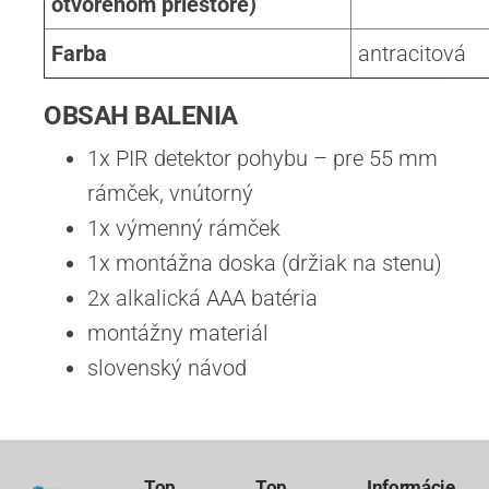
otvorenom priestore)
Farba
antracitová
OBSAH BALENIA
1x PIR detektor pohybu – pre 55 mm
rámček, vnútorný
1x výmenný rámček
1x montážna doska (držiak na stenu)
2x alkalická AAA batéria
montážny materiál
slovenský návod
Top
Top
Informácie