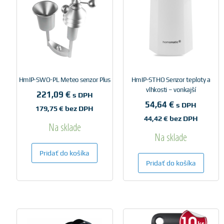
HmIP-SWO-PL Meteo senzor Plus
HmIP-STHO Senzor teploty a
vlhkosti – vonkajší
221,09
€
s DPH
54,64
€
s DPH
179,75
€
bez DPH
44,42
€
bez DPH
Na sklade
Na sklade
Pridať do košíka
Pridať do košíka