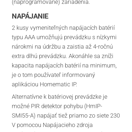
(naprogramované) zariadenia.
NAPÁJANIE
2 kusy vymeniteľných napájacích batérií
typu AAA umožňujú prevádzku s nízkymi
nárokmi na údržbu a zaistia až 4-ročnú
extra dlhú prevádzku. Akonáhle sa zníži
kapacita napájacích batérií na minimum,
je o tom používateľ informovaný
aplikáciou Homematic IP.
Alternatívne k batériovej prevádzke je
možné PIR detektor pohybu (HmIP-
SMI55-A) napájať tiež priamo zo siete 230
V pomocou Napájacieho zdroja