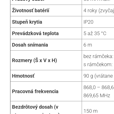
Životnosť batérií
4 roky (zvyča
Stupeň krytia
IP20
Prevádzková teplota
5 až 35 °C
Dosah snímania
6 m
bez rámčeka:
Rozmery (Š x V x H)
s rámčekom: 
Hmotnosť
90 g (vrátane 
868,0 – 868,6
Pracovná frekvencia
869,65 MHz
Bezdrôtový dosah (v
150 m