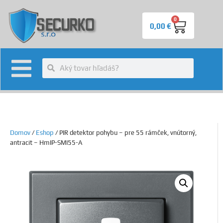
0
0,00
€
Domov
/
Eshop
/ PIR detektor pohybu – pre 55 rámček, vnútorný,
antracit – HmIP-SMI55-A