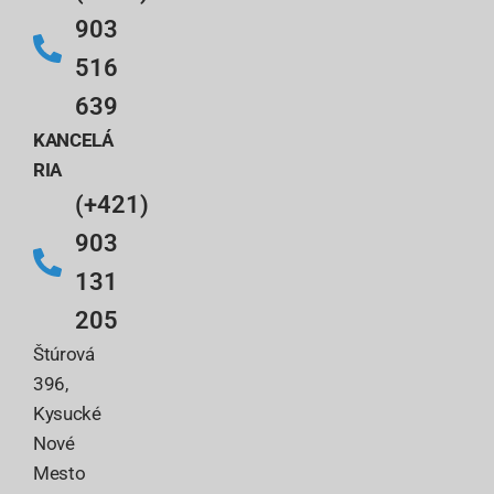
903
516
639
KANCELÁ
RIA
(+421)
903
131
205
Štúrová
396,
Kysucké
Nové
Mesto