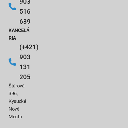
903
516
639
KANCELÁ
RIA
(+421)
903
131
205
Štúrová
396,
Kysucké
Nové
Mesto