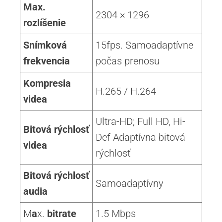
Max.
2304 × 1296
rozlíšenie
Snímková
15fps. Samoadaptívne
frekvencia
počas prenosu
Kompresia
H.265 / H.264
videa
Ultra-HD; Full HD, Hi-
Bitová
rýchlosť
Def Adaptívna bitová
videa
rýchlosť
Bitová rýchlosť
Samoadaptívny
audia
M
a
x.
bitrate
1.5 Mbps