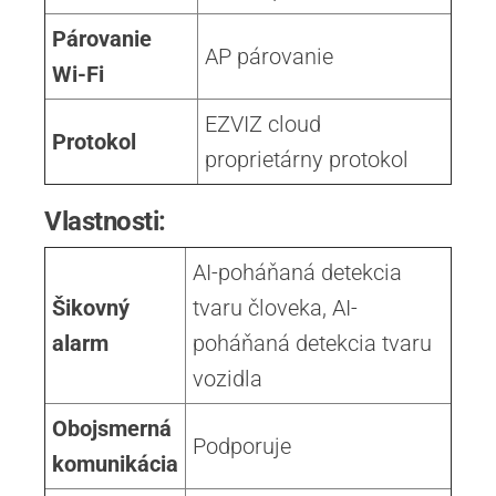
Párovanie
AP párovanie
Wi-Fi
EZVIZ cloud
Protokol
proprietárny protokol
Vlastnosti:
AI-poháňaná detekcia
Šikovný
tvaru človeka, AI-
alarm
poháňaná detekcia tvaru
vozidla
Obojsmerná
Podporuje
komunikácia