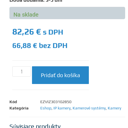
Na sklade
82,26
€
s DPH
66,88
€
bez DPH
Pridať do košíka
Kód
EZVIZ303102850
Kategória
Eshop
,
IP kamery
,
Kamerové systémy
,
Kamery
Súvisiace produkty