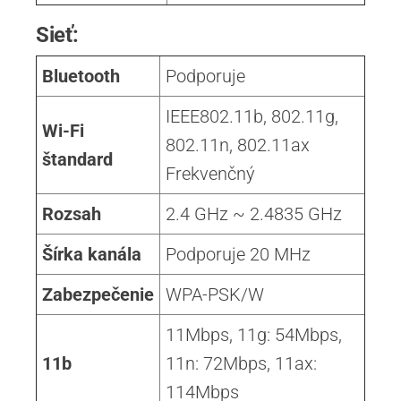
Sieť:
Bluetooth
Podporuje
IEEE802.11b, 802.11g,
Wi-Fi
802.11n, 802.11ax
štandard
Frekvenčný
Rozsah
2.4 GHz ~ 2.4835 GHz
Šírka kanála
Podporuje 20 MHz
Zabezpečenie
WPA-PSK/W
11Mbps, 11g: 54Mbps,
11b
11n: 72Mbps, 11ax:
114Mbps