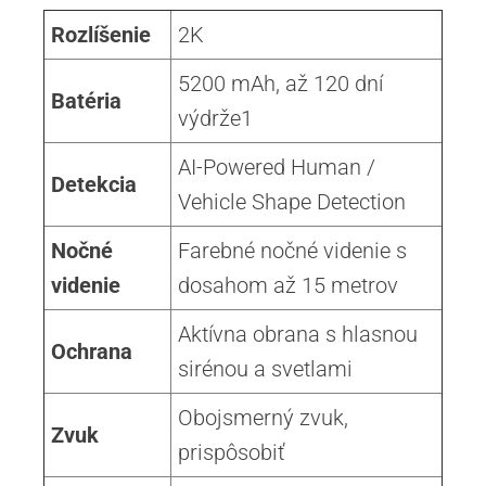
Rozlíšenie
2K
5200 mAh, až 120 dní
Batéria
výdrže1
AI-Powered Human /
Detekcia
Vehicle Shape Detection
Nočné
Farebné nočné videnie s
videnie
dosahom až 15 metrov
Aktívna obrana s hlasnou
Ochrana
sirénou a svetlami
Obojsmerný zvuk,
Zvuk
prispôsobiť