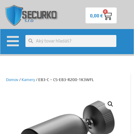
0
0,00
€
Domov
/
Kamery
/ EB3-C – CS-EB3-R200-1K3WFL