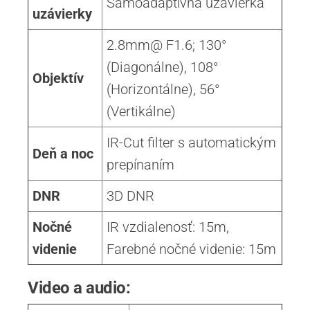
Samoadaptívna uzávierka
uzávierky
2.8mm@ F1.6; 130°
(Diagonálne), 108°
Objektív
(Horizontálne), 56°
(Vertikálne)
IR-Cut filter s automatickým
Deň
a
noc
prepínaním
DNR
3D DNR
Nočné
IR vzdialenosť: 15m,
videnie
Farebné nočné videnie: 15m
Video a audio: