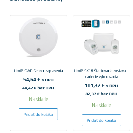
HmIP-SWD Senzor zaplavenia
HmIP-SK16 Štartovacia zostava –
riadenie vykurovania
54,64
€
s DPH
101,32
€
s DPH
44,42
€
bez DPH
82,37
€
bez DPH
Na sklade
Na sklade
Pridať do košíka
Pridať do košíka