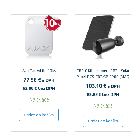
Ajax Tag white 10ks
EB3-C Kit – kamera EB3 + Solar
Panel-F CS-EB3/SP-R200 (3MP)
77,56
€
s DPH
103,10
€
s DPH
63,06
€
bez DPH
83,82
€
bez DPH
Na sklade
Na sklade
Pridať do košíka
Pridať do košíka