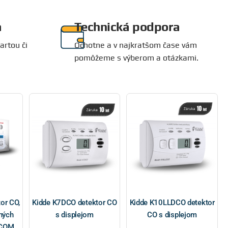
Systém Homematic
a
Technická podpora
IP
artou či
Ochotne a v najkratšom čase vám
pomôžeme s výberom a otázkami.
Systém automatizácie, zabezpečenia a
inteligentného riadenia budov
Nakúp teraz
or CO,
Kidde K7DCO detektor CO
Kidde K10LLDCO detektor
ných
s displejom
CO s displejom
 COM