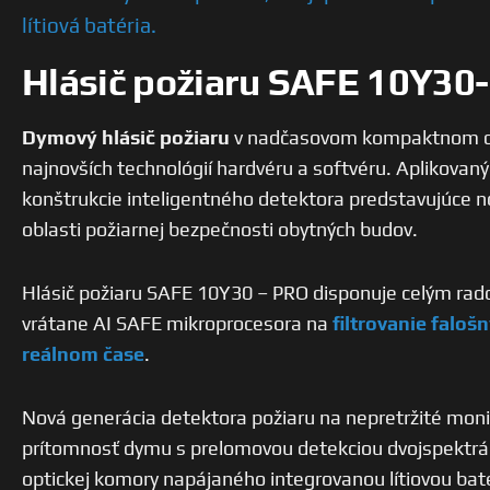
lítiová batéria.
Hlásič požiaru SAFE 10Y30
Dymový hlásič požiaru
v nadčasovom kompaktnom diz
najnovších technológií hardvéru a softvéru. Aplikovan
konštrukcie inteligentného detektora predstavujúce n
oblasti požiarnej bezpečnosti obytných budov.
Hlásič požiaru SAFE 10Y30 – PRO disponuje celým rad
vrátane AI SAFE mikroprocesora na
filtrovanie faloš
reálnom čase
.
Nová generácia detektora požiaru na nepretržité moni
prítomnosť dymu s prelomovou detekciou dvojspektrá
optickej komory napájaného integrovanou lítiovou ba