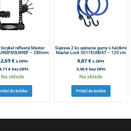
bicykel reflexný Master
Súprava 2 ks upínacie gumy s háčikmi
EURDPROLWREF – 280mm
Master Lock 3017EURDAT – 120 cm
42,69
€
4,87
€
s DPH
s DPH
4,71
€
bez DPH
3,96
€
bez DPH
Na sklade
Na sklade
ridať do košíka
Pridať do košíka