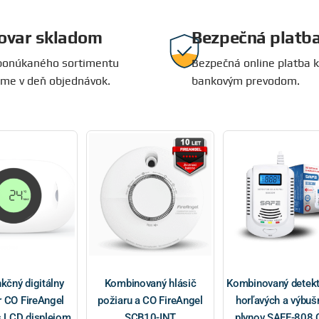
ovar skladom
Bezpečná platb
Videovrátniky s prívetivým dizajnom, s
ponúkaného sortimentu
Bezpečná online platba k
jedinečnosťou a jednoduchosťou
me v deň objednávok.
bankovým prevodom.
Nakúpiť teraz
nkčný digitálny
Kombinovaný hlásič
Kombinovaný detekt
r CO FireAngel
požiaru a CO FireAngel
horľavých a výbuš
 LCD displejom
SCB10-INT
plynov SAFE-808