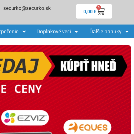
securko@securko.sk
0
0,00
€
zpečenie
Doplnkové veci
Ďalšie ponuky