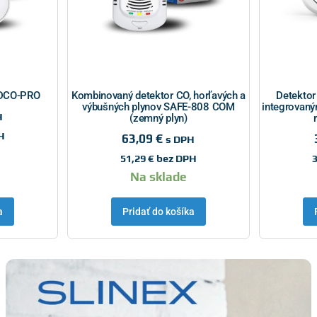
YDCO-PRO
Kombinovaný detektor CO, horľavých a
Detektor
výbušných plynov SAFE-808 COM
integrovaný
H
(zemný plyn)
H
63,09
€
s DPH
51,29
€
bez DPH
Na sklade
a
Pridať do košíka