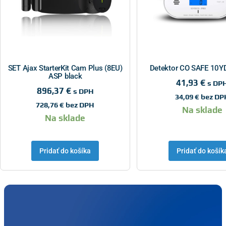
SET Ajax StarterKit Cam Plus (8EU)
Detektor CO SAFE 10
ASP black
41,93
€
s DP
896,37
€
s DPH
34,09
€
bez DP
728,76
€
bez DPH
Na sklade
Na sklade
Pridať do košíka
Pridať do košík