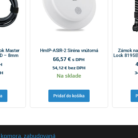
ok Master
HmIP-ASIR-2 Siréna vnútorná
Zámok na 
RD – 8mm
Lock 8195
66,57
€
s DPH
H
54,12
€
bez DPH
PH
3
Na sklade
ka
Pridať do košíka
P
á komora, zabudovaná