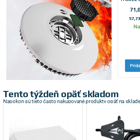
71,
57,7
Na
Prid
Detekcia oxidu
Tento týždeň opäť skladom
uhoľnatého
Napokon sú tieto často nakupované produkty opäť na sklade
Oxid uhoľnatý zabíja. Je to
bezfarebný plyn, bez zápachu.