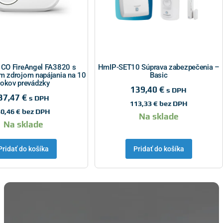
 CO FireAngel FA3820 s
HmIP-SET10 Súprava zabezpečenia –
m zdrojom napájania na 10
Basic
rokov prevádzky
139,40
€
s DPH
37,47
€
s DPH
113,33
€
bez DPH
30,46
€
bez DPH
Na sklade
Na sklade
Pridať do košíka
Pridať do košíka