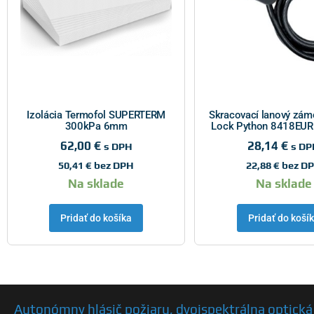
Nakúp teraz
Izolácia Termofol SUPERTERM
Skracovací lanový zám
300kPa 6mm
Lock Python 8418EU
62,00
€
28,14
€
s DPH
s DP
50,41
€
bez DPH
22,88
€
bez D
Na sklade
Na sklade
Pridať do košíka
Pridať do koší
Autonómny hlásič požiaru, dvojspektrálna optick