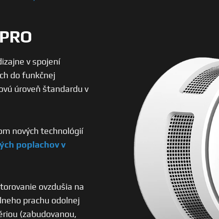
-PRO
ajne v spojení
ých do funkčnej
ovú úroveň štandardu v
om nových technológií
ných poplachov v
torovanie ovzdušia na
lneho prachu odolnej
tériou (zabudovanou,