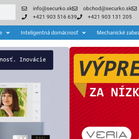
info@securko.sk
obchod@securko.sk
+421 903 516 639
+421 903 131 205
e
Inteligentná domácnosť
Mechanické zabe