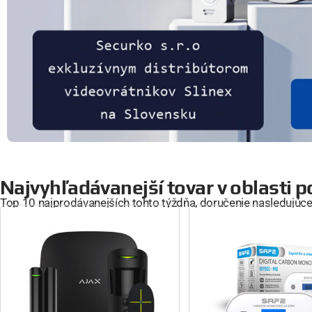
Najvyhľadávanejší tovar v oblasti
Top 10 najprodávanejších tohto týždňa, doručenie nasledujúc