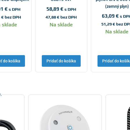
(zemný plyn)
01
€
58,89
€
s DPH
s DPH
63,09
€
s DP
3
€
bez DPH
47,88
€
bez DPH
51,29
€
bez D
 sklade
Na sklade
Na sklade
ať do košíka
Pridať do košíka
Pridať do košík
.