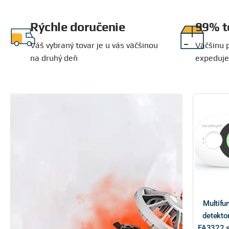
Bezpečnostný systém
Rýchle doručenie
99% t
AJAX
Váš vybraný tovar je u vás väčšinou
Väčšinu 
na druhý deň
expeduje
Bezdrôtový systém so širokou modularitou
Nakúp teraz
Multifu
detekto
FA3322 s