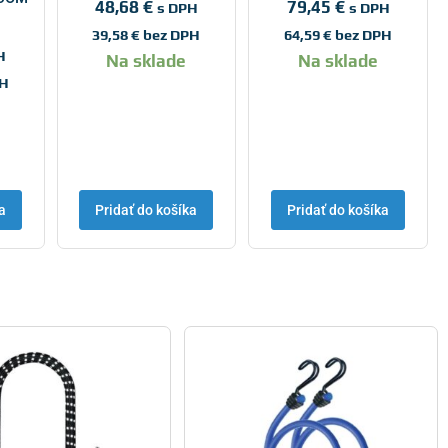
48,68
€
79,45
€
s DPH
s DPH
39,58
€
bez DPH
64,59
€
bez DPH
H
Na sklade
Na sklade
PH
a
Pridať do košíka
Pridať do košíka