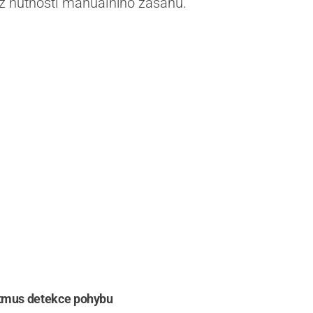
ez nutnosti manuálního zásahu.
ritmus detekce pohybu