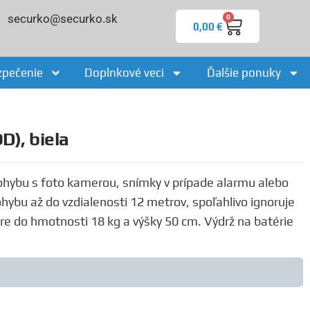
securko@securko.sk
0
0,00
€
zpečenie
Doplnkové veci
Ďalšie ponuky
), biela
ohybu s foto kamerou, snímky v prípade alarmu alebo
hybu až do vzdialenosti 12 metrov, spoľahlivo ignoruje
re do hmotnosti 18 kg a výšky 50 cm. Výdrž na batérie