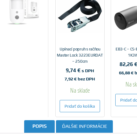
Upínací popruh s račňou
EB3-C – CS
Master Lock 3223EURDAT
1K3
– 250cm
82,26
9,74
€
s DPH
66,88
€
b
7,92
€
bez DPH
Na sk
Na sklade
Pridať d
Pridať do košíka
POPIS
ĎALŠIE INFORMÁCIE