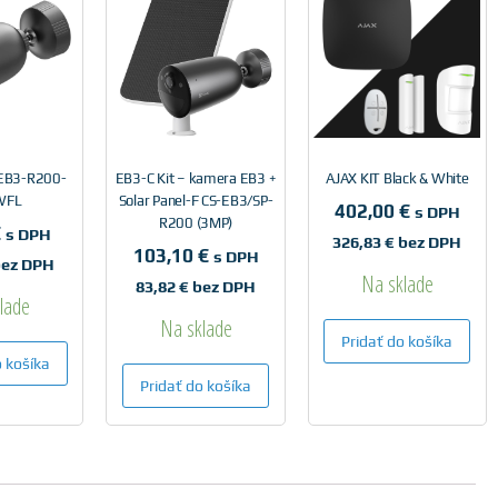
-EB3-R200-
EB3-C Kit – kamera EB3 +
AJAX KIT Black & White
WFL
Solar Panel-F CS-EB3/SP-
402,00
€
s DPH
R200 (3MP)
€
s DPH
326,83
€
bez DPH
103,10
€
s DPH
ez DPH
Na sklade
83,82
€
bez DPH
lade
Na sklade
Pridať do košíka
o košíka
Pridať do košíka