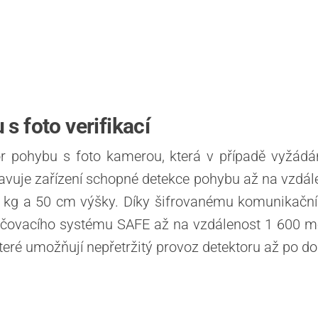
s foto verifikací
r pohybu s foto kamerou, která v případě vyžádá
tavuje zařízení schopné detekce pohybu až na vzdál
8 kg a 50 cm výšky. Díky šifrovanému komunikačn
pečovacího systému SAFE až na vzdálenost 1 600 me
eré umožňují nepřetržitý provoz detektoru až po dob