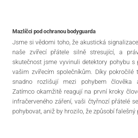
Mazlíčci pod ochranou bodyguarda
Jsme si vědomi toho, že akustická signalizac
naše zvířecí přátele silně stresující, a p
skutečnost jsme vyvinuli detektory pohybu s 
vašim zvířecím společníkům. Díky pokročilé 
snadno rozlišují mezi pohybem člověka 
Zatímco okamžitě reagují na první kroky člo
infračerveného záření, vaši čtyřnozí přátelé 
pohybovat, aniž by hrozilo, že způsobí falešný