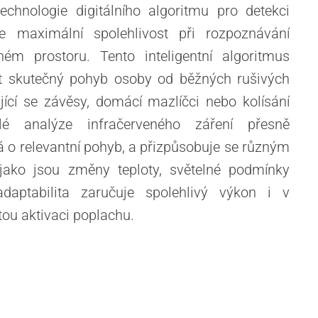
chnologie digitálního algoritmu pro detekci
je maximální spolehlivost při rozpoznávání
m prostoru. Tento inteligentní algoritmus
it skutečný pohyb osoby od běžných rušivých
jící se závěsy, domácí mazlíčci nebo kolísání
ilé analýze infračerveného záření přesně
ná o relevantní pohyb, a přizpůsobuje se různým
jako jsou změny teploty, světelné podmínky
daptabilita zaručuje spolehlivý výkon i v
ou aktivaci poplachu.