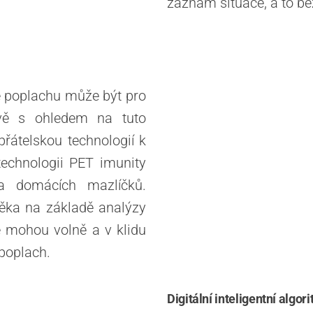
záznam situace, a to b
e poplachu může být pro
rávě s ohledem na tuto
přátelskou technologií k
technologii PET imunity
a domácích mazlíčků.
věka na základě analýzy
se mohou volně a v klidu
 poplach.
Digitální inteligentní algo