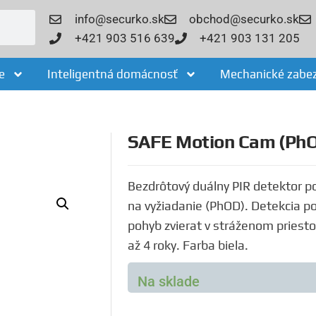
info@securko.sk
obchod@securko.sk
+421 903 516 639
+421 903 131 205
e
Inteligentná domácnosť
Mechanické zabe
SAFE Motion Cam (PhOD
Bezdrôtový duálny PIR detektor p
na vyžiadanie (PhOD). Detekcia po
pohyb zvierat v stráženom priesto
až 4 roky. Farba biela.
Na sklade