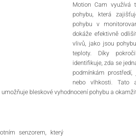
Motion Cam využívá te
pohybu, která zajišťu
pohybu v monitorované
dokáže efektivně odliš
vlivů, jako jsou pohybu
teploty. Díky pokroč
identifikuje, zda se jed
podmínkám prostředí, 
nebo vlhkosti. Tato a
víc umožňuje bleskové vyhodnocení pohybu a okamžit
otním senzorem, který