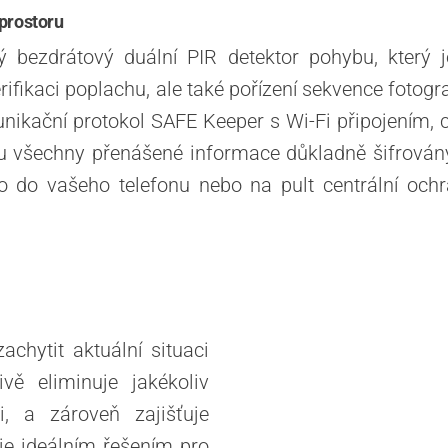
prostoru
 bezdrátový duální PIR detektor pohybu, který
fikaci poplachu, ale také pořízení sekvence fotogra
ikační protokol SAFE Keeper s Wi-Fi připojením, c
 všechny přenášené informace důkladně šifrovány. 
o do vašeho telefonu nebo na pult centrální och
chytit aktuální situaci
ivě eliminuje jakékoliv
i, a zároveň zajišťuje
je ideálním řešením pro