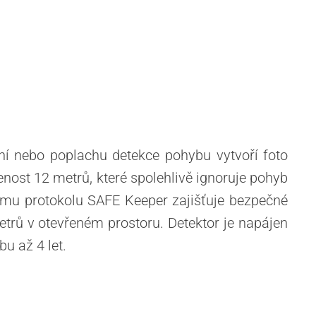
ní nebo poplachu detekce pohybu vytvoří foto
enost 12 metrů, které spolehlivě ignoruje pohyb
ímu protokolu SAFE Keeper zajišťuje bezpečné
trů v otevřeném prostoru. Detektor je napájen
u až 4 let.