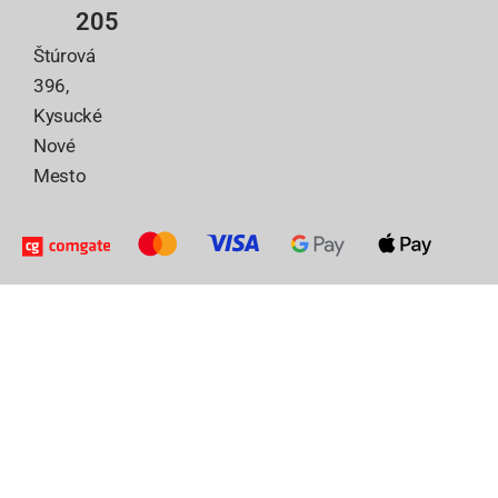
205
Štúrová
396,
Kysucké
Nové
Mesto