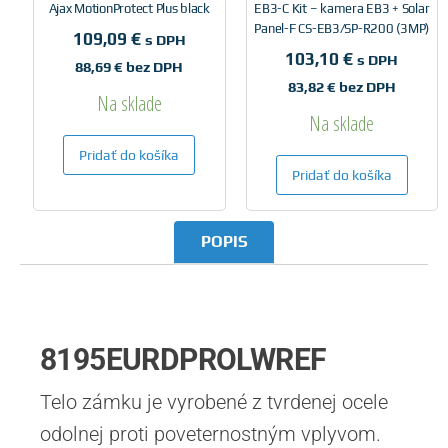
Ajax MotionProtect Plus black
EB3-C Kit – kamera EB3 + Solar
Panel-F CS-EB3/SP-R200 (3MP)
109,09
€
s DPH
103,10
€
s DPH
88,69
€
bez DPH
83,82
€
bez DPH
Na sklade
Na sklade
Pridať do košíka
Pridať do košíka
POPIS
8195EURDPROLWREF
Telo zámku je vyrobené z tvrdenej ocele
odolnej proti poveternostným vplyvom.