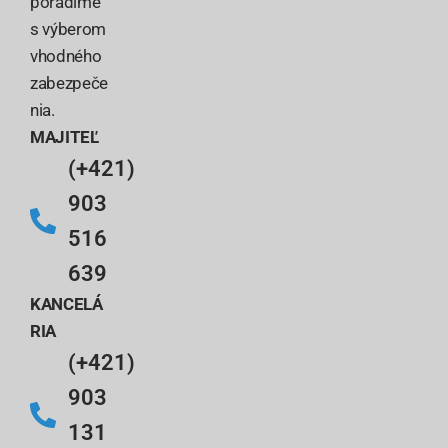
poradíme
s výberom
vhodného
zabezpeče
nia.
MAJITEĽ
(+421)
903
516
639
KANCELÁ
RIA
(+421)
903
131