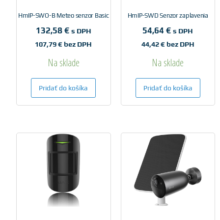
HmIP-SWO-B Meteo senzor Basic
HmIP-SWD Senzor zaplavenia
132,58
€
54,64
€
s DPH
s DPH
107,79
€
bez DPH
44,42
€
bez DPH
Na sklade
Na sklade
Pridať do košíka
Pridať do košíka