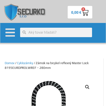
0
0,00
€
Domov
/
Cyklozámky
/ Zámok na bicykel reflexný Master Lock
8195EURDPROLWREF – 280mm