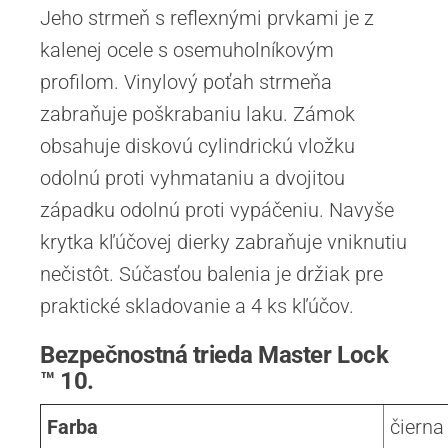
Jeho strmeň s reflexnými prvkami je z
kalenej ocele s osemuholníkovým
profilom. Vinylový poťah strmeňa
zabraňuje poškrabaniu laku. Zámok
obsahuje diskovú cylindrickú vložku
odolnú proti vyhmataniu a dvojitou
západku odolnú proti vypáčeniu. Navyše
krytka kľúčovej dierky zabraňuje vniknutiu
nečistôt. Súčasťou balenia je držiak pre
praktické skladovanie a 4 ks kľúčov.
Bezpečnostná trieda Master Lock
™ 10.
Farba
čierna