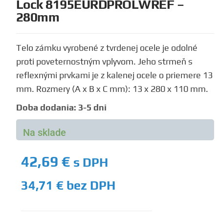
Lock 8195EURDPROLWREF –
280mm
Telo zámku vyrobené z tvrdenej ocele je odolné
proti poveternostným vplyvom. Jeho strmeň s
reflexnými prvkami je z kalenej ocele o priemere 13
mm. Rozmery (A x B x C mm): 13 x 280 x 110 mm.
Doba dodania: 3-5 dni
Na sklade
42,69
€
s DPH
34,71
€
bez DPH