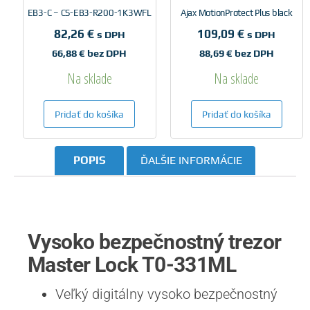
EB3-C – CS-EB3-R200-1K3WFL
Ajax MotionProtect Plus black
82,26
€
109,09
€
s DPH
s DPH
66,88
€
bez DPH
88,69
€
bez DPH
Na sklade
Na sklade
Pridať do košíka
Pridať do košíka
POPIS
ĎALŠIE INFORMÁCIE
Vysoko bezpečnostný trezor
Master Lock T0-331ML
Veľký digitálny vysoko bezpečnostný