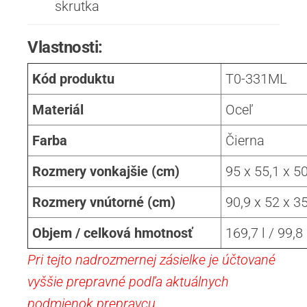
skrutka
Vlastnosti:
Kód produktu
T0-331ML
Materiál
Oceľ
Farba
Čierna
Rozmery vonkajšie (cm)
95 x 55,1 x 5
Rozmery vnútorné (cm)
90,9 x 52 x 3
Objem / celková hmotnosť
169,7 l / 99,8
Pri tejto nadrozmernej zásielke je účtované
vyššie prepravné podľa aktuálnych
podmienok prepravcu.