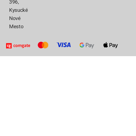
396,
Kysucké
Nové
Mesto