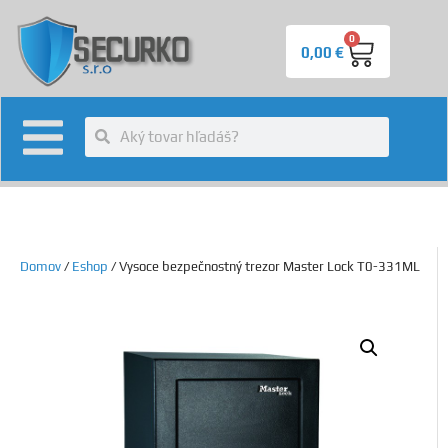
0
0,00
€
Domov
/
Eshop
/ Vysoce bezpečnostný trezor Master Lock T0-331ML