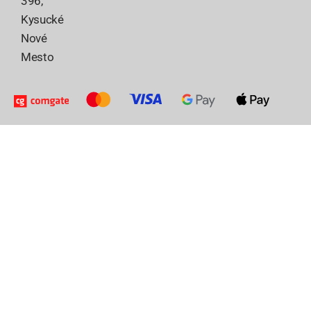
396,
Kysucké
Nové
Mesto