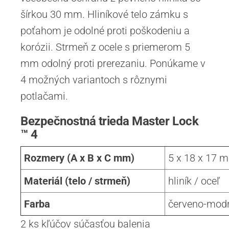
šírkou 30 mm. Hliníkové telo zámku s
poťahom je odolné proti poškodeniu a
korózii. Strmeň z ocele s priemerom 5
mm odolný proti prerezaniu. Ponúkame v
4 možných variantoch s rôznymi
potlačami.
Bezpečnostná trieda Master Lock
™ 4
Rozmery (A x B x C mm)
5 x 18 x 17 
Materiál (telo / strmeň)
hliník / oceľ
Farba
červeno-modrá
2 ks kľúčov súčasťou balenia