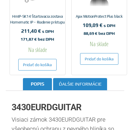
HmIP-SK14 Štartovacia zostava
Ajax MotionProtect Plus black
Homematic IP – Riadenie prístupu
109,09
€
s DPH
211,40
€
s DPH
88,69
€
bez DPH
171,87
€
bez DPH
Na sklade
Na sklade
Pridať do košíka
Pridať do košíka
POPIS
ĎALŠIE INFORMÁCIE
3430EURDGUITAR
Visiaci zámok 3430EURDGUITAR pre
všeobecnú ochranu z pevného hliníka so