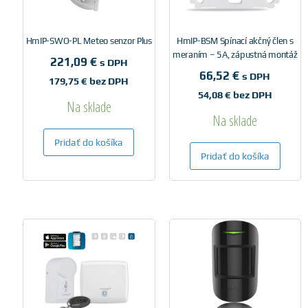
HmIP-SWO-PL Meteo senzor Plus
HmIP-BSM Spínací akčný člen s
meraním – 5A, zápustná montáž
221,09
€
s DPH
66,52
€
s DPH
179,75
€
bez DPH
54,08
€
bez DPH
Na sklade
Na sklade
Pridať do košíka
Pridať do košíka