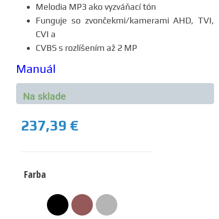
Melodia MP3 ako vyzváňací tón
Funguje so zvončekmi/kamerami AHD, TVI,
CVI a
CVBS s rozlíšením až 2 MP
Manuál
Na sklade
237,39
€
Farba