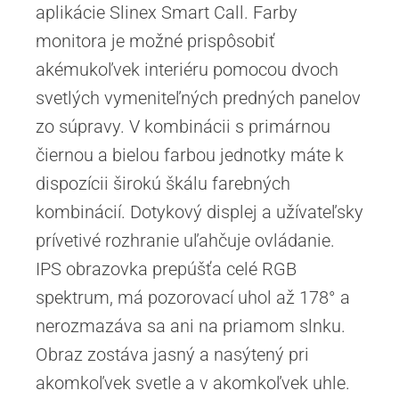
aplikácie Slinex Smart Call. Farby
monitora je možné prispôsobiť
akémukoľvek interiéru pomocou dvoch
svetlých vymeniteľných predných panelov
zo súpravy. V kombinácii s primárnou
čiernou a bielou farbou jednotky máte k
dispozícii širokú škálu farebných
kombinácií. Dotykový displej a užívateľsky
prívetivé rozhranie uľahčuje ovládanie.
IPS obrazovka prepúšťa celé RGB
spektrum, má pozorovací uhol až 178° a
nerozmazáva sa ani na priamom slnku.
Obraz zostáva jasný a nasýtený pri
akomkoľvek svetle a v akomkoľvek uhle.