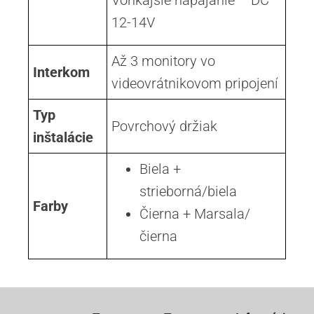
Vonkajšie napájanie – DC
12-14V
Až 3 monitory vo
Interkom
videovrátnikovom pripojení
Typ
Povrchový držiak
inštalácie
Biela +
strieborná/biela
Farby
Čierna + Marsala/
čierna