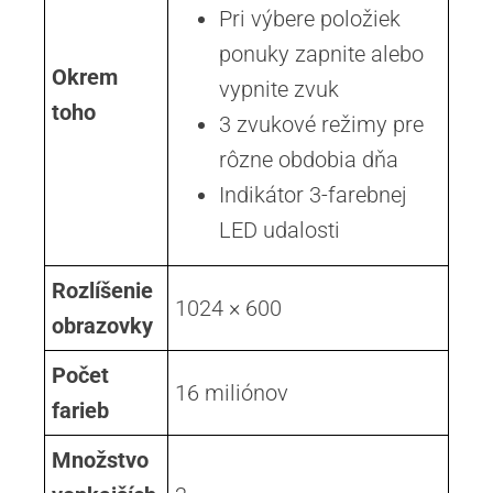
Pri výbere položiek
ponuky zapnite alebo
Okrem
vypnite zvuk
toho
3 zvukové režimy pre
rôzne obdobia dňa
Indikátor 3-farebnej
LED udalosti
Rozlíšenie
1024 × 600
obrazovky
Počet
16 miliónov
farieb
Množstvo