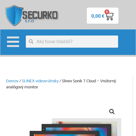
0
0,00
€
Domov
/
SLINEX videovrátniky
/ Slinex Sonik 7 Cloud – Vnútorný
analógový monitor