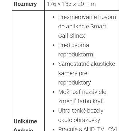
Rozmery
176 × 133 × 20 mm
Presmerovanie hovoru
do aplikácie Smart
Call Slinex
Pred dvoma
reproduktormi
Samostatné akustické
kamery pre
reproduktory
Možnosť nezávisle
zmeniť farbu krytu
Ultra tenké bezely
okolo obrazovky
Unikátne
Pracuje s AHD, TVI, CVI
funkcie