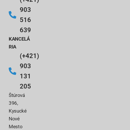
903
516
639
KANCELÁ
RIA
(+421)
903
131
205
Štúrová
396,
Kysucké
Nové
Mesto