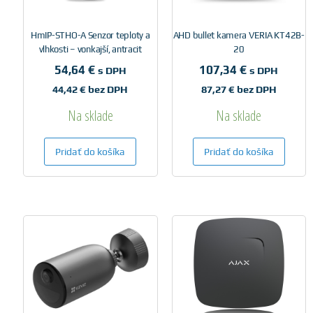
HmIP-STHO-A Senzor teploty a
AHD bullet kamera VERIA KT42B-
vlhkosti – vonkajší, antracit
20
54,64
€
107,34
€
s DPH
s DPH
44,42
€
bez DPH
87,27
€
bez DPH
Na sklade
Na sklade
Pridať do košíka
Pridať do košíka