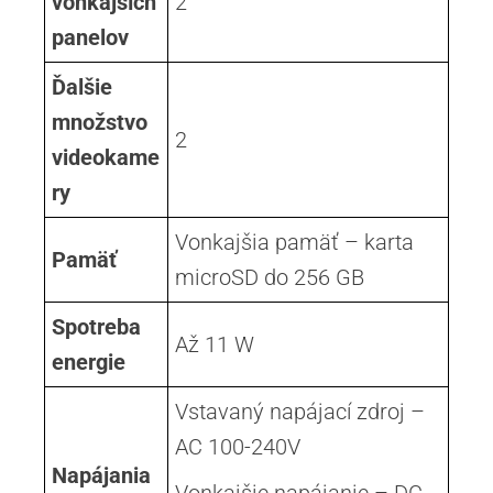
vonkajších
2
panelov
Ďalšie
množstvo
2
videokame
ry
Vonkajšia pamäť – karta
Pamäť
microSD do 256 GB
Spotreba
Až 11 W
energie
Vstavaný napájací zdroj –
AC 100-240V
Napájania