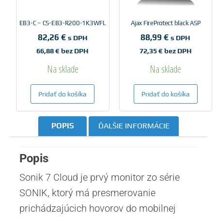
EB3-C – CS-EB3-R200-1K3WFL
Ajax FireProtect black ASP
82,26
€
88,99
€
s DPH
s DPH
66,88
€
bez DPH
72,35
€
bez DPH
Na sklade
Na sklade
Pridať do košíka
Pridať do košíka
POPIS
ĎALŠIE INFORMÁCIE
Popis
Sonik 7 Cloud je prvý monitor zo série
SONIK, ktorý má presmerovanie
prichádzajúcich hovorov do mobilnej