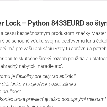
r Lock – Python 8433EURD so štyr
krížia cestu bezpečnostným produktom značky Master
oré sú schopné vďaka svojmu oceľovému lanu čokoľv
torý má pre vašu aplikáciu vždy tú správnu a potreb
iabilite skutočne široký rozsah použitia a uplatne
 záhradný nábytok, náradie atď.
mu je flexibilný pre celý rad aplikácií
rží lanko v akejkoľvek pozícii zámku
 a pružnosť
koniec lanka prevliecť aj ťažko dostupnými miestami
ci pred vyhmataním zámku