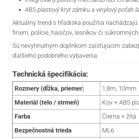
ABS plastový kryt zámku a vinylový poťah
Aktuálny trend s hľadiska použitia nachádzajú
firiem, polície, hasičov, lesníkov či súkromný
Sú nevyhnutným doplnkom zaisťujúcim zabezpe
ďalšieho podobného vybavenia.
Technická špecifikácia:
Rozmery (dĺžka, priemer
)
1,8m, 10mm
Materiál (telo / strmeň)
Kov + ABS pl
Farba
Čierna + žltá
Bezpečnostná trieda
ML6