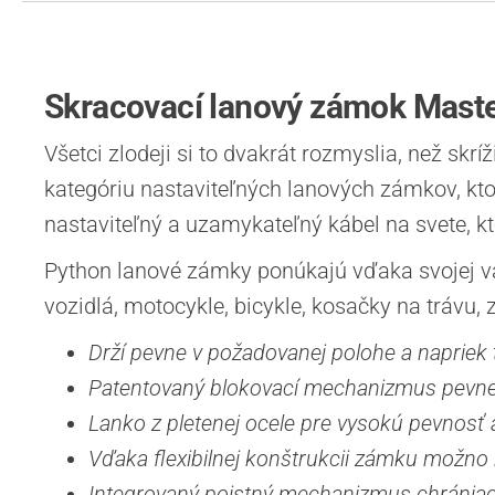
Skracovací lanový zámok Maste
Všetci zlodeji si to dvakrát rozmyslia, než s
kategóriu nastaviteľných lanových zámkov, kt
nastaviteľný a uzamykateľný kábel na svete, k
Python lanové zámky ponúkajú vďaka svojej var
vozidlá, motocykle, bicykle, kosačky na trávu,
Drží pevne v požadovanej polohe a napriek to
Patentovaný blokovací mechanizmus pevne d
Lanko z pletenej ocele pre vysokú pevnosť
Vďaka flexibilnej konštrukcii zámku možno 
Integrovaný poistný mechanizmus chránia