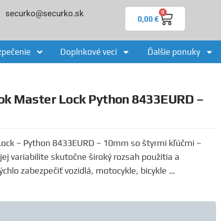
securko@securko.sk
0
0,00
€
zpečenie
Doplnkové veci
Ďalšie ponuky
mok Master Lock Python 8433EURD –
Lock – Python 8433EURD – 10mm so štyrmi kľúčmi –
j variabilite skutočne široký rozsah použitia a
ýchlo zabezpečiť vozidlá, motocykle, bicykle …