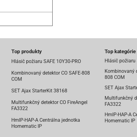
Top produkty
Top kategórie
Hlásič požiar
Hlásič požiaru SAFE 10Y30-PRO
Kombinovaný d
Kombinovaný detektor CO SAFE-808
808 COM
COM
SET Ajax Start
SET Ajax StarterKit 38168
Multifunkčný d
Multifunkčný detektor CO FireAngel
FA3322
FA3322
HmIP-HAP-A Ce
HmIP-HAP-A Centrálna jednotka
Homematic IP
Homematic IP