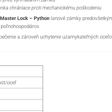
 lanka chrániace proti mechanickému poškodeniu
Master Lock – Python
lanové zámky predovšetkým
ch poľnohospodárov.
čenie a zároveň uchytenie uzamykateľných oceľov
ast/oceľ