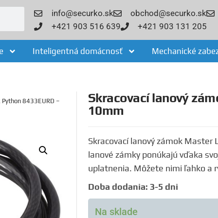
info@securko.sk
obchod@securko.sk
+421 903 516 639
+421 903 131 205
e
Inteligentná domácnosť
Mechanické zabe
Skracovací lanový zá
ck Python 8433EURD –
10mm
Skracovací lanový zámok Master 
lanové zámky ponúkajú vďaka svoje
uplatnenia. Môžete nimi ľahko a r
Doba dodania: 3-5 dni
Na sklade