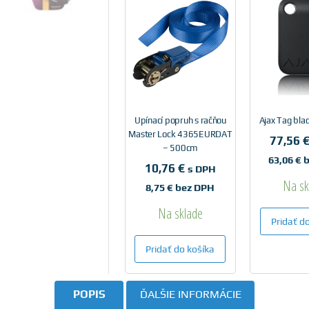
Upínací popruh s račňou
Ajax Tag bla
Master Lock 4365EURDAT
77,56
– 500cm
63,06
€
b
10,76
€
s DPH
Na sk
8,75
€
bez DPH
Na sklade
Pridať d
Pridať do košíka
POPIS
ĎALŠIE INFORMÁCIE