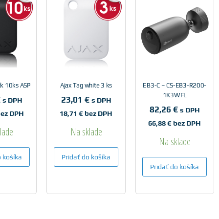
ck 10ks ASP
Ajax Tag white 3 ks
EB3-C – CS-EB3-R200-
1K3WFL
€
23,01
€
s DPH
s DPH
82,26
€
s DPH
ez DPH
18,71
€
bez DPH
66,88
€
bez DPH
lade
Na sklade
Na sklade
o košíka
Pridať do košíka
Pridať do košíka