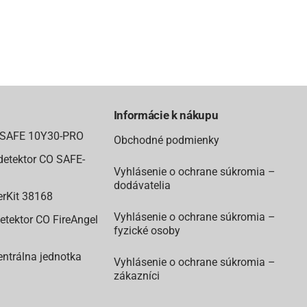
Informácie k nákupu
u SAFE 10Y30-PRO
Obchodné podmienky
etektor CO SAFE-
Vyhlásenie o ochrane súkromia –
dodávatelia
erKit 38168
Vyhlásenie o ochrane súkromia –
etektor CO FireAngel
fyzické osoby
ntrálna jednotka
Vyhlásenie o ochrane súkromia –
zákazníci