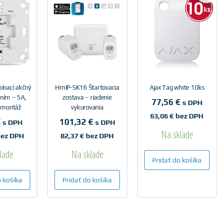
ínací akčný
HmIP-SK16 Štartovacia
Ajax Tag white 10ks
aním – 5A,
zostava – riadenie
77,56
€
s DPH
 montáž
vykurovania
63,06
€
bez DPH
€
101,32
€
s DPH
s DPH
Na sklade
ez DPH
82,37
€
bez DPH
lade
Na sklade
Pridať do košíka
o košíka
Pridať do košíka