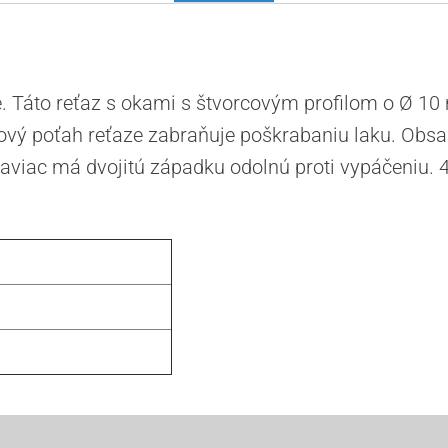
e. Táto reťaz s okami s štvorcovým profilom o Ø 10
ý poťah reťaze zabraňuje poškrabaniu laku. Obsahu
Naviac má dvojitú západku odolnú proti vypáčeniu. 