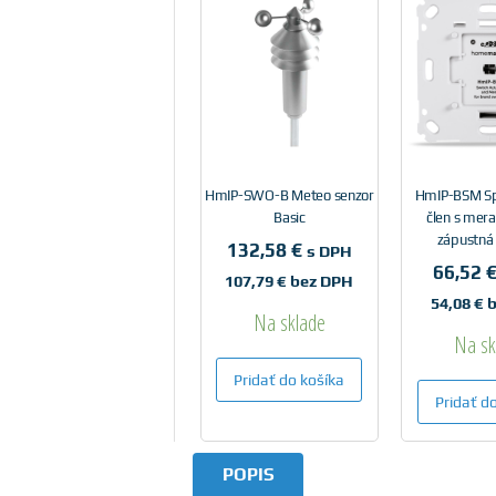
HmIP-SWO-B Meteo senzor
HmIP-BSM Sp
Basic
člen s mer
zápustná
132,58
€
s DPH
66,52
107,79
€
bez DPH
54,08
€
b
Na sklade
Na sk
Pridať do košíka
Pridať d
POPIS