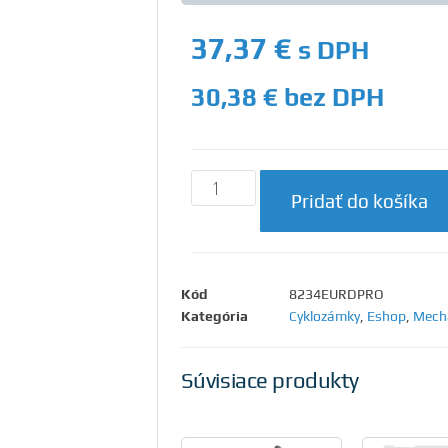
37,37
€
s DPH
30,38
€
bez DPH
Pridať do košíka
Kód
8234EURDPRO
Kategória
Cyklozámky
,
Eshop
,
Mecha
Súvisiace produkty