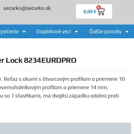
securko@securko.sk
0
0,00
€
zpečenie
Doplnkové veci
Ďalšie ponuky
ter Lock 8234EURDPRO
e. Reťaz s okami s štvorcovým profilom o priemere 10
 osemuholníkovým profilom o priemere 14 mm.
ku so 7 stavítkami, má dvojitú západku odolnú proti