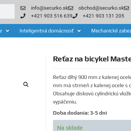
info@securko.sk
obchod@securko.sk
+421 903 516 639
+421 903 131 205
e
Inteligentná domácnosť
Mechanické zabe
Reťaz na bicykel Mas
Reťaz dlhý 900 mm z kalenej ocel
mm má strmeň z kalenej ocele s
Obsahuje diskovú cylindrickú vlož
vypáčeniu.
Doba dodania: 3-5 dni
Na sklade