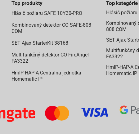
Top produkty
Top kategórie
Hlásič požiar
Hlásič požiaru SAFE 10Y30-PRO
Kombinovaný d
Kombinovaný detektor CO SAFE-808
808 COM
COM
SET Ajax Start
SET Ajax StarterKit 38168
Multifunkčný d
Multifunkčný detektor CO FireAngel
FA3322
FA3322
HmIP-HAP-A Ce
HmIP-HAP-A Centrálna jednotka
Homematic IP
Homematic IP