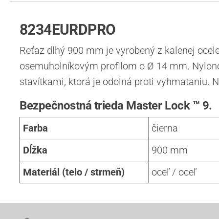
8234EURDPRO
Reťaz dlhý 900 mm je vyrobený z kalenej ocel
osemuholníkovým profilom o Ø 14 mm. Nylonov
stavítkami, ktorá je odolná proti vyhmataniu. 
Bezpečnostná trieda Master Lock ™ 9.
Farba
čierna
Dĺžka
900 mm
Materiál (telo / strmeň)
oceľ / oceľ