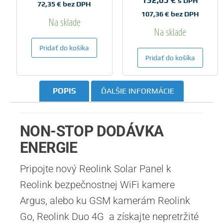
s DPH
72,35
€
bez DPH
107,36
€
bez DPH
Na sklade
Na sklade
Pridať do košíka
Pridať do košíka
POPIS
ĎALŠIE INFORMÁCIE
NON-STOP DODÁVKA
ENERGIE
Pripojte nový Reolink Solar Panel k
Reolink bezpečnostnej WiFi kamere
Argus, alebo ku GSM kamerám Reolink
Go, Reolink Duo 4G a získajte nepretržité