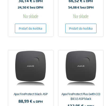
30,14
€
66,52
€
s DPH
s DPH
24,50
€
bez DPH
54,08
€
bez DPH
Na sklade
Na sklade
Pridať do košíka
Pridať do košíka
Ajax FireProtect black ASP
Ajax FireProtect Plus (with CO)
(8EU) ASP black
88,99
€
s DPH
132,05
€