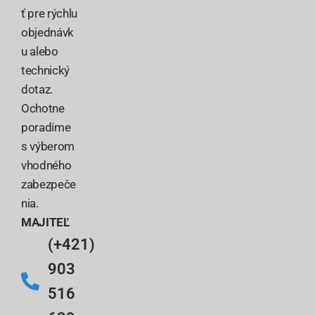
ť pre rýchlu
objednávk
u alebo
technický
dotaz.
Ochotne
poradíme
s výberom
vhodného
zabezpeče
nia.
MAJITEĽ
(+421)
903
516