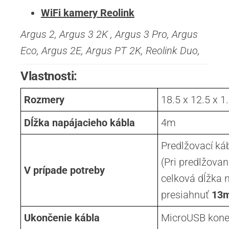
WiFi kamery Reolink
Argus 2, Argus 3 2K , Argus 3 Pro, Argus
Eco, Argus 2E, Argus PT 2K, Reolink Duo,
Vlastnosti:
Rozmery
18.5 x 12.5 x 1
Dĺžka napájacieho kábla
4m
Predlžovací káb
(Pri predlžova
V prípade potreby
celková dĺžka 
presiahnuť
13
Ukončenie kábla
MicroUSB kone