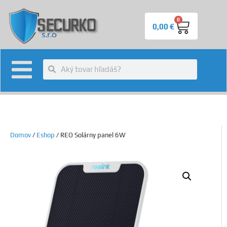
0
0,00
€
Domov
/
Eshop
/ REO Solárny panel 6W