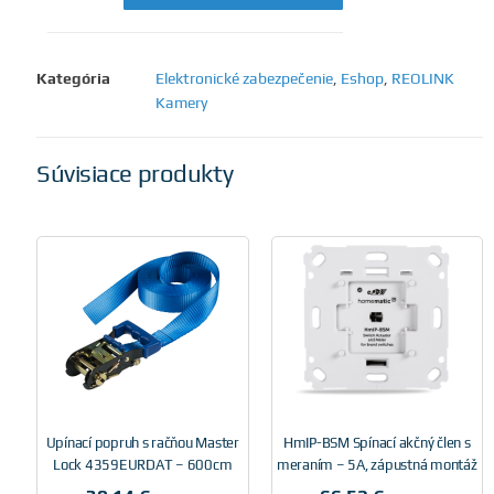
Kategória
Elektronické zabezpečenie
,
Eshop
,
REOLINK
Kamery
Súvisiace produkty
Upínací popruh s račňou Master
HmIP-BSM Spínací akčný člen s
Lock 4359EURDAT – 600cm
meraním – 5A, zápustná montáž