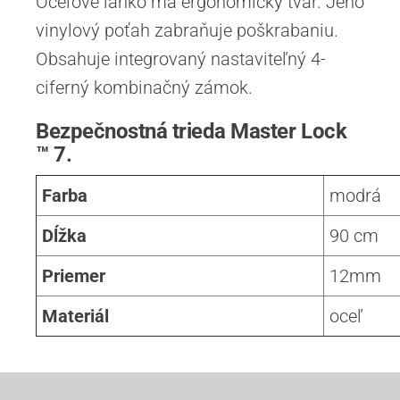
Oceľové lanko má ergonomický tvar. Jeho
vinylový poťah zabraňuje poškrabaniu.
Obsahuje integrovaný nastaviteľný 4-
ciferný kombinačný zámok.
Bezpečnostná trieda Master Lock
™ 7.
Farba
modrá
Dĺžka
90 cm
Priemer
12mm
Materiál
oceľ