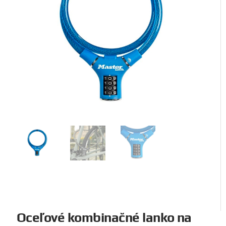
Oceľové kombinačné lanko na