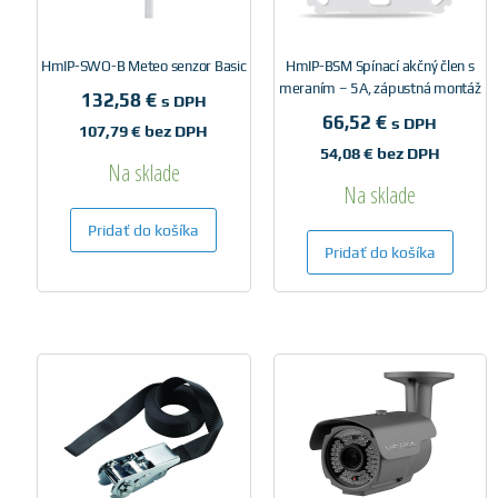
HmIP-SWO-B Meteo senzor Basic
HmIP-BSM Spínací akčný člen s
meraním – 5A, zápustná montáž
132,58
€
s DPH
66,52
€
s DPH
107,79
€
bez DPH
54,08
€
bez DPH
Na sklade
Na sklade
Pridať do košíka
Pridať do košíka