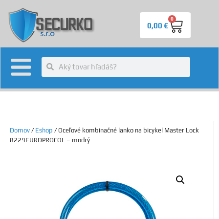
0
0,00
€
Domov
/
Eshop
/ Oceľové kombinačné lanko na bicykel Master Lock
8229EURDPROCOL – modrý