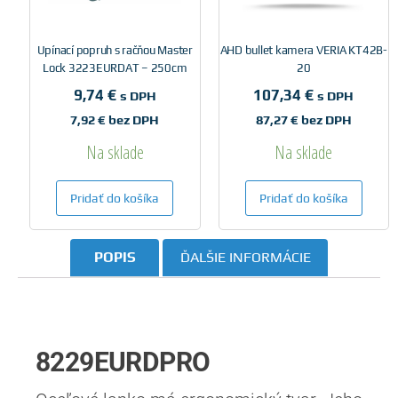
Upínací popruh s račňou Master
AHD bullet kamera VERIA KT42B-
Lock 3223EURDAT – 250cm
20
9,74
€
107,34
€
s DPH
s DPH
7,92
€
bez DPH
87,27
€
bez DPH
Na sklade
Na sklade
Pridať do košíka
Pridať do košíka
POPIS
ĎALŠIE INFORMÁCIE
8229EURDPRO