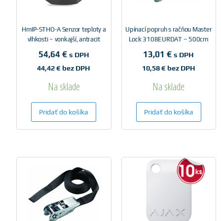
HmIP-STHO-A Senzor teploty a
Upínací popruh s račňou Master
vlhkosti – vonkajší, antracit
Lock 3108EURDAT – 500cm
54,64
€
13,01
€
s DPH
s DPH
44,42
€
bez DPH
10,58
€
bez DPH
Na sklade
Na sklade
Pridať do košíka
Pridať do košíka