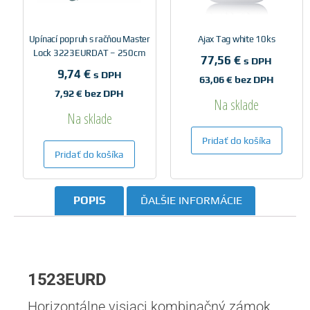
Upínací popruh s račňou Master
Ajax Tag white 10ks
Lock 3223EURDAT – 250cm
77,56
€
s DPH
9,74
€
s DPH
63,06
€
bez DPH
7,92
€
bez DPH
Na sklade
Na sklade
Pridať do košíka
Pridať do košíka
POPIS
ĎALŠIE INFORMÁCIE
1523EURD
Horizontálne visiaci kombinačný zámok