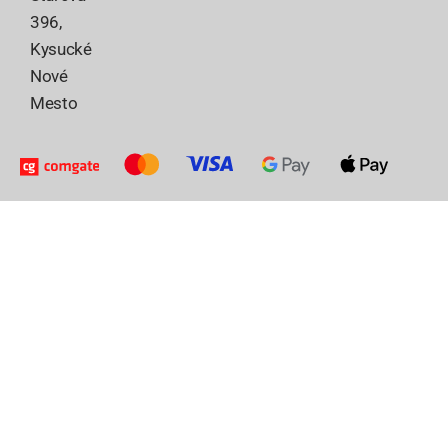
396,
Kysucké
Nové
Mesto