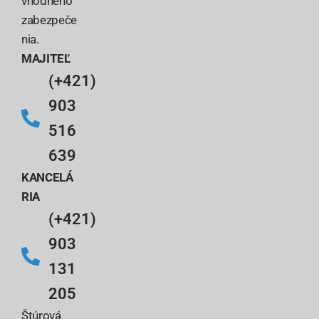
vhodného
zabezpeče
nia.
MAJITEĽ
(+421)
903
516
639
KANCELÁ
RIA
(+421)
903
131
205
Štúrová