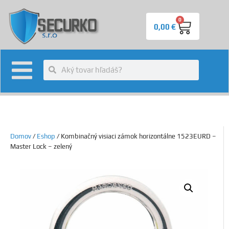
0
0,00
€
Domov
/
Eshop
/ Kombinačný visiaci zámok horizontálne 1523EURD –
Master Lock – zelený