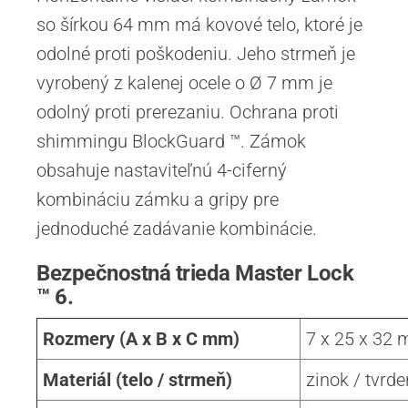
so šírkou 64 mm má kovové telo, ktoré je
odolné proti poškodeniu. Jeho strmeň je
vyrobený z kalenej ocele o Ø 7 mm je
odolný proti prerezaniu. Ochrana proti
shimmingu BlockGuard ™. Zámok
obsahuje nastaviteľnú 4-ciferný
kombináciu zámku a gripy pre
jednoduché zadávanie kombinácie.
Bezpečnostná trieda Master Lock
™ 6.
Rozmery (A x B x C mm)
7 x 25 x 32
Materiál (telo / strmeň)
zinok / tvrd