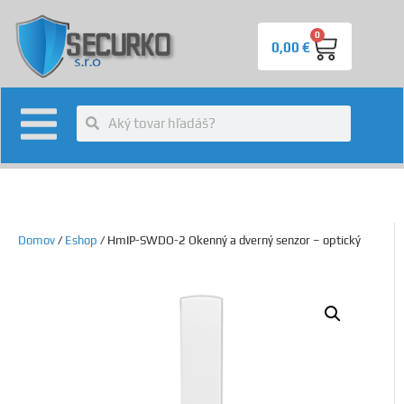
0
0,00
€
Domov
/
Eshop
/ HmIP-SWDO-2 Okenný a dverný senzor – optický