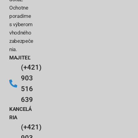
Ochotne
poradíme
s výberom
vhodného
zabezpeče
nia.
MAJITEĽ
(+421)
903
516
639
KANCELÁ
RIA
(+421)
903