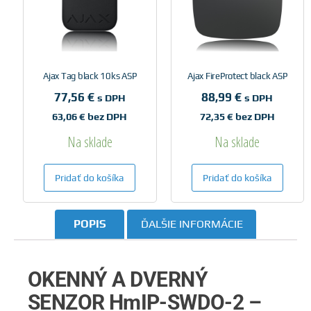
Ajax Tag black 10ks ASP
Ajax FireProtect black ASP
77,56
€
88,99
€
s DPH
s DPH
63,06
€
bez DPH
72,35
€
bez DPH
Na sklade
Na sklade
Pridať do košíka
Pridať do košíka
POPIS
ĎALŠIE INFORMÁCIE
OKENNÝ A DVERNÝ
SENZOR HmIP-SWDO-2 –