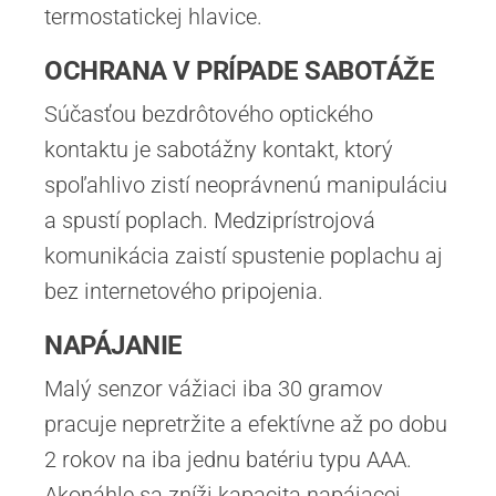
termostatickej hlavice.
OCHRANA V PRÍPADE SABOTÁŽE
Súčasťou bezdrôtového optického
kontaktu je sabotážny kontakt, ktorý
spoľahlivo zistí neoprávnenú manipuláciu
a spustí poplach. Medziprístrojová
komunikácia zaistí spustenie poplachu aj
bez internetového pripojenia.
NAPÁJANIE
Malý senzor vážiaci iba 30 gramov
pracuje nepretržite a efektívne až po dobu
2 rokov na iba jednu batériu typu AAA.
Akonáhle sa zníži kapacita napájacej