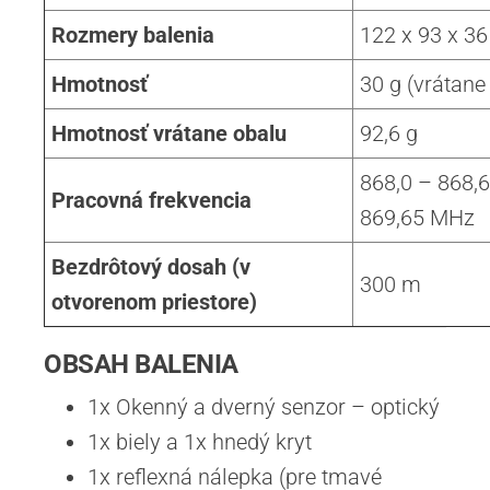
Rozmery balenia
122 x 93 x 3
Hmotnosť
30 g (vrátane 
Hmotnosť
vrátane obalu
92,6 g
868,0 – 868,
Pracovná frekvencia
869,65 MHz
Bezdrôtový dosah (v
300 m
otvorenom priestore)
OBSAH BALENIA
1x Okenný a dverný senzor – optický
1x biely a 1x hnedý kryt
1x reflexná nálepka (pre tmavé