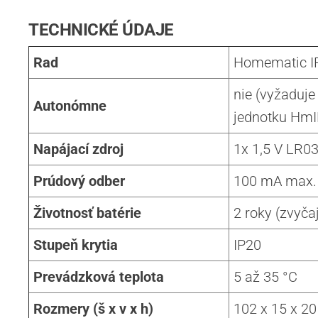
TECHNICKÉ ÚDAJE
Rad
Homematic I
nie (vyžaduje
Autonómne
jednotku Hm
Napájací zdroj
1x 1,5 V LR0
Prúdový odber
100 mA max.
Životnosť batérie
2 roky (zvyča
Stupeň krytia
IP20
Prevádzková teplota
5 až 35 °C
Rozmery (š x v x h)
102 x 15 x 2