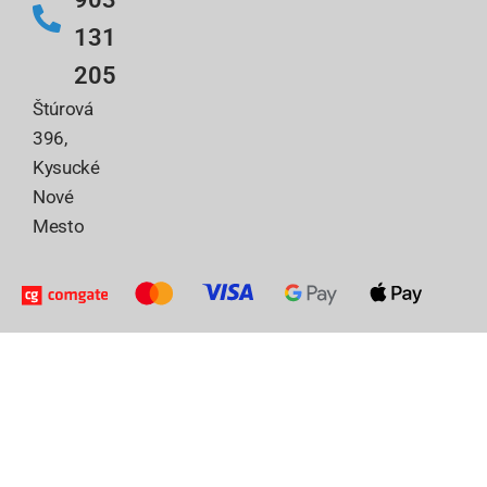
131
205
Štúrová
396,
Kysucké
Nové
Mesto