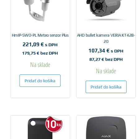
HmIP-SWO-PL Meteo senzor Plus
AHD bullet kamera VERIA KT42B-
20
221,09
€
s DPH
107,34
€
s DPH
179,75
€
bez DPH
87,27
€
bez DPH
Na sklade
Na sklade
Pridať do košíka
Pridať do košíka