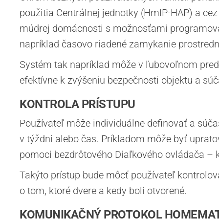
použitia Centrálnej jednotky (HmIP-HAP) a cez
múdrej domácnosti s možnosťami programovania 
napríklad časovo riadené zamykanie prostrední
Systém tak napríklad môže v ľubovoľnom pre
efektívne k zvýšeniu bezpečnosti objektu a súč
KONTROLA PRÍSTUPU
Používateľ môže individuálne definovať a súč
v týždni alebo čas. Príkladom môže byť uprato
pomoci bezdrôtového Diaľkového ovládača – kľ
Takýto prístup bude môcť používateľ kontrolo
o tom, ktoré dvere a kedy boli otvorené.
KOMUNIKAČNÝ PROTOKOL HOMEMATI