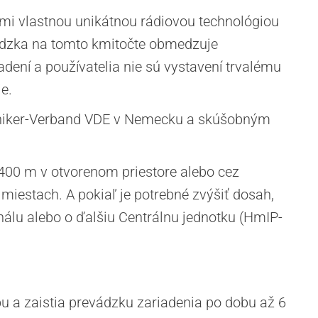
ami vlastnou unikátnou rádiovou technológiou
ádzka na tomto kmitočte obmedzuje
adení a používatelia nie sú vystavení trvalému
e.
hniker-Verband VDE v Nemecku a skúšobným
00 m v otvorenom priestore alebo cez
miestach. A pokiaľ je potrebné zvýšiť dosah,
álu alebo o ďalšiu Centrálnu jednotku (HmIP-
u a zaistia prevádzku zariadenia po dobu až 6