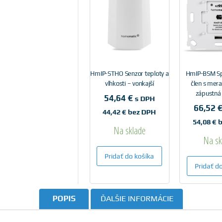
HmIP-STHO Senzor teploty a
HmIP-BSM Sp
vlhkosti – vonkajší
člen s mer
zápustná
54,64
€
s DPH
66,52
44,42
€
bez DPH
54,08
€
b
Na sklade
Na sk
Pridať do košíka
Pridať d
POPIS
ĎALŠIE INFORMÁCIE