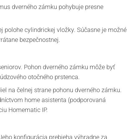
izmus dverného zámku pohybuje presne
ej polohe cylindrickej vložky. Súčasne je možné
vrátane bezpečnostnej.
o seniorov. Pohon dverného zámku môže byť
núdzového otočného prstenca.
diel na čelnej strane pohonu dverného zámku.
dníctvom home asistenta (podporovaná
ciu Homematic IP.
. Jeho konfigurácia prebieha výhradne za