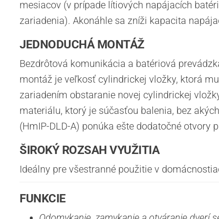
mesiacov (v prípade lítiových napájacích batér
zariadenia). Akonáhle sa zníži kapacita napáj
JEDNODUCHÁ MONTÁŽ
Bezdrôtová komunikácia a batériová prevádzk
montáž je veľkosť cylindrickej vložky, ktorá m
zariadením obstaranie novej cylindrickej v
materiálu, ktorý je súčasťou balenia, bez ak
(HmIP-DLD-A) ponúka ešte dodatočné otvory pre
ŠIROKÝ ROZSAH VYUŽITIA
Ideálny pre všestranné použitie v domácnostia
FUNKCIE
Odomykanie, zamykanie a otváranie dverí