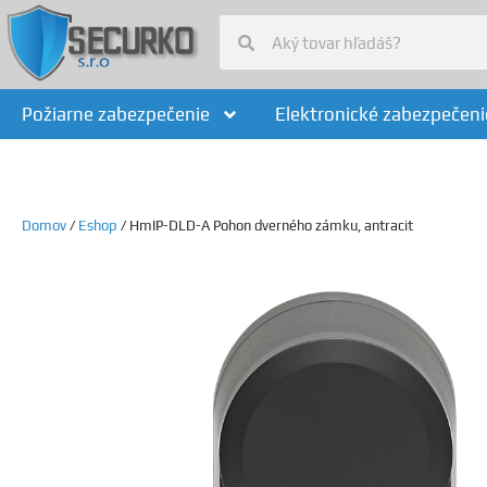
Požiarne zabezpečenie
Elektronické zabezpečeni
Domov
/
Eshop
/ HmIP-DLD-A Pohon dverného zámku, antracit