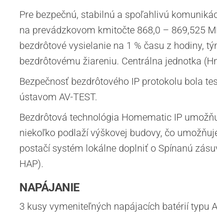
Pre bezpečnú, stabilnú a spoľahlivú komuniká
na prevádzkovom kmitočte 868,0 – 869,525 M
bezdrôtové vysielanie na 1 % času z hodiny, tým
bezdrôtovému žiareniu. Centrálna jednotka (H
Bezpečnosť bezdrôtového IP protokolu bola 
ústavom AV-TEST.
Bezdrôtová technológia Homematic IP umožňuj
niekoľko podlaží výškovej budovy, čo umožňuje 
postačí systém lokálne doplniť o Spínanú zás
HAP).
NAPÁJANIE
3 kusy vymeniteľných napájacích batérií typu