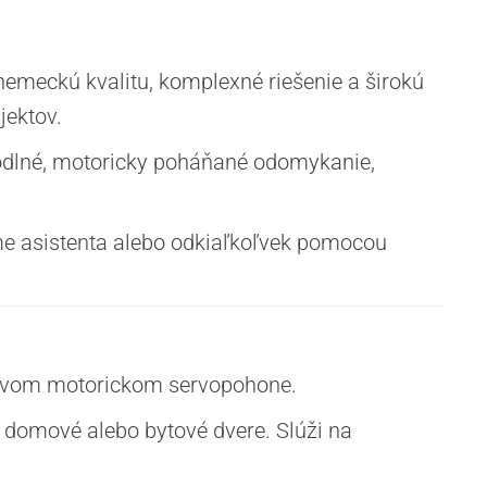
meckú kvalitu, komplexné riešenie a širokú
jektov.
hodlné, motoricky poháňané odomykanie,
me asistenta alebo odkiaľkoľvek pomocou
kovom motorickom servopohone.
domové alebo bytové dvere. Slúži na