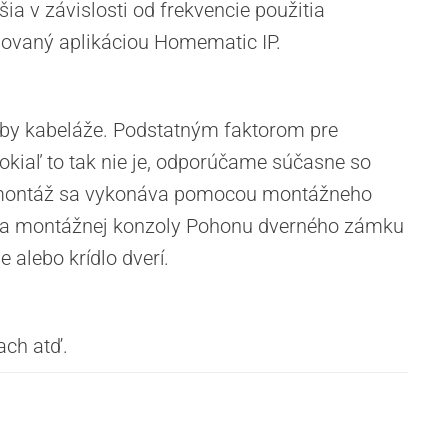
a v závislosti od frekvencie použitia
rmovaný aplikáciou Homematic IP.
eby kabeláže. Podstatným faktorom pre
Pokiaľ to tak nie je, odporúčame súčasne so
á montáž sa vykonáva pomocou montážneho
kcia montážnej konzoly Pohonu dverného zámku
alebo krídlo dverí.
ach atď.