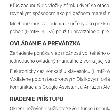
Kľúč zasunutý do vložky zámku dverí sa otáč
rovnakým spôsobom ako pri bežnom manuáln
Mechanizmus zariadenia je určený ako pre kľúče
pohon (HmIP-DLD-A) použiť univerzálne aj pre 
OVLÁDANIE A PREVÁDZKA
Zariadenie ponúka viac možností voliteľného 
jednoducho ovládaný manuálne z vonkajšej st
Elektronicky cez vonkajšiu klávesnicu (HmIP-
Vzdialene potom bezdrôtovým Diaľkovým ovl
komunikácia s Google Assistant a Amazon Alex
RIADENIE PRÍSTUPU
Okrem bežných používateľských funkcií ponúka z