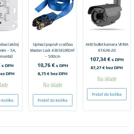
ínací akčný
Upínací popruh s račňou
AHD bullet kamera VERIA
aním – 5A,
Master Lock 4365EURDAT
KT42B-20
 montáž
– 500cm
107,34
€
s DPH
€
10,76
€
s DPH
s DPH
87,27
€
bez DPH
ez DPH
8,75
€
bez DPH
Na sklade
lade
Na sklade
Pridať do košíka
o košíka
Pridať do košíka