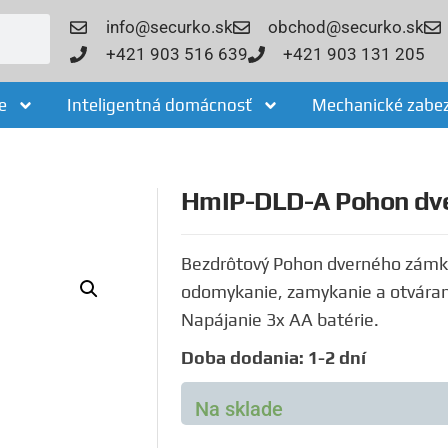
info@securko.sk
obchod@securko.sk
+421 903 516 639
+421 903 131 205
e
Inteligentná domácnosť
Mechanické zabe
HmIP-DLD-A Pohon dve
Bezdrôtový Pohon dverného zámku
odomykanie, zamykanie a otváranie
Napájanie 3x AA batérie.
Doba dodania: 1-2 dní
Na sklade