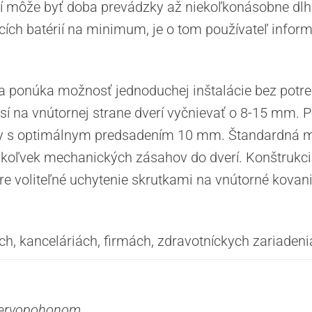
ií môže byť doba prevádzky až niekoľkonásobne dlhši
acích batérií na minimum, je o tom používateľ info
a ponúka možnosť jednoduchej inštalácie bez potr
usí na vnútornej strane dverí vyčnievať o 8-15 mm. 
ložky s optimálnym predsadením 10 mm. Štandardn
ýchkoľvek mechanických zásahov do dverí. Konštru
 voliteľné uchytenie skrutkami na vnútorné kovanie 
ch, kanceláriách, firmách, zdravotníckych zariadeni
 servopohonom