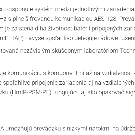
ciu disponuje systém medzi jednotlivými zariadeni
Hz s plne šifrovanou komunikáciou AES-128. Prev
 je zaistená dlhá životnosť batérií pripojených zari
mIP-HAP) navyše spoľahlivo deteguje rádiové rušeni
testovaná nezávislým skúšobným laboratóriom Tec
e komunikáciu s komponentmi až na vzdialenosť 4
spoľahlivé pripojenie zariadenia aj na vzdialených 
uvku (HmIP-PSM-PE) fungujúcu aj ako opakovač sign
 AA umožňujú prevádzku s nízkymi nárokmi na údržb