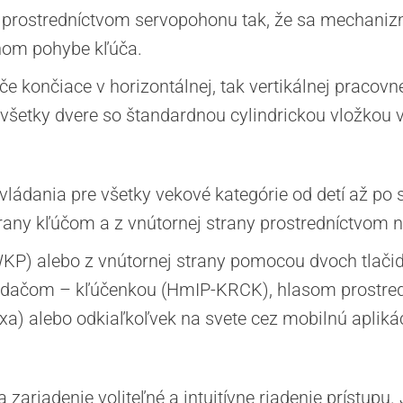
a prostredníctvom servopohonu tak, že sa mechan
om pohybe kľúča.
 končiace v horizontálnej, tak vertikálnej pracovn
všetky dvere so štandardnou cylindrickou vložkou 
ovládania pre všetky vekové kategórie od detí až p
rany kľúčom a z vnútornej strany prostredníctvom 
WKP) alebo z vnútornej strany pomocou dvoch tlači
ádačom – kľúčenkou (HmIP-KRCK), hlasom prostre
a) alebo odkiaľkoľvek na svete cez mobilnú apliká
ariadenie voliteľné a intuitívne riadenie prístupu