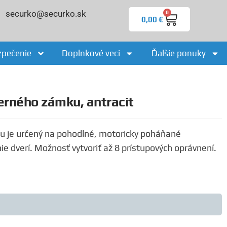
securko@securko.sk
0
0,00
€
zpečenie
Doplnkové veci
Ďalšie ponuky
rného zámku, antracit
 je určený na pohodlné, motoricky poháňané
 dverí. Možnosť vytvoriť až 8 prístupových oprávnení.