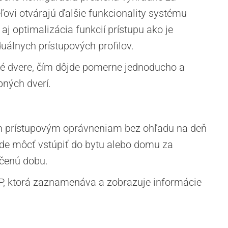
ovi otvárajú ďalšie funkcionality systému
 optimalizácia funkcií prístupu ako je
uálnych prístupových profilov.
 dvere, čím dôjde pomerne jednoducho a
pných dverí.
ným prístupovým oprávneniam bez ohľadu na deň
ude môcť vstúpiť do bytu alebo domu za
rčenú dobu.
IP, ktorá zaznamenáva a zobrazuje informácie