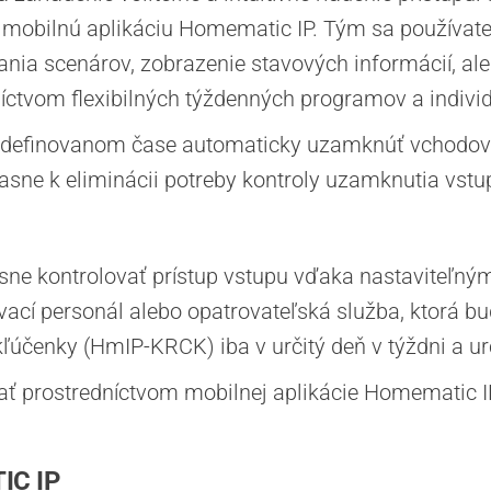
 mobilnú aplikáciu Homematic IP. Tým sa používateľ
scenárov, zobrazenie stavových informácií, ale aj
ctvom flexibilných týždenných programov a individ
ddefinovanom čase automaticky uzamknúť vchodové
asne k eliminácii potreby kontroly uzamknutia vstu
asne kontrolovať prístup vstupu vďaka nastaviteľ
vací personál alebo opatrovateľská služba, ktorá b
účenky (HmIP-KRCK) iba v určitý deň v týždni a u
vať prostredníctvom mobilnej aplikácie Homematic 
C IP