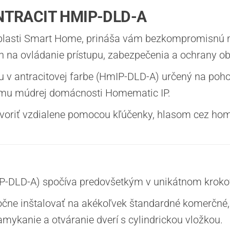
TRACIT HMIP-DLD-A
oblasti Smart Home, prináša vám bezkompromisnú ne
h na ovládanie prístupu, zabezpečenia a ochrany ob
u v antracitovej farbe (HmIP-DLD-A) určený na po
tému múdrej domácnosti Homematic IP.
tvoriť vzdialene pomocou kľúčenky, hlasom cez ho
IP-DLD-A) spočíva predovšetkým v unikátnom kro
ne inštalovať na akékoľvek štandardné komerčné, 
ykanie a otváranie dverí s cylindrickou vložkou.