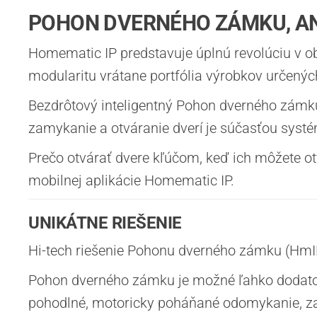
POHON DVERNÉHO ZÁMKU, AN
Homematic IP predstavuje úplnú revolúciu v 
modularitu vrátane portfólia výrobkov určenýc
Bezdrôtový inteligentný Pohon dverného zámk
zamykanie a otváranie dverí je súčasťou sys
Prečo otvárať dvere kľúčom, keď ich môžete o
mobilnej aplikácie Homematic IP.
UNIKÁTNE RIEŠENIE
Hi-tech riešenie Pohonu dverného zámku (Hm
Pohon dverného zámku je možné ľahko dodatoč
pohodlné, motoricky poháňané odomykanie, zam