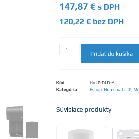
147,87
€
s DPH
120,22
€
bez DPH
Pridať do košíka
Kód
HmIP-DLD-A
Kategória
Eshop
,
Homematic IP
,
Mú
Súvisiace produkty