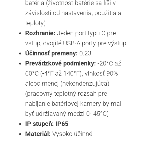
batéria (životnosť batérie sa líši v
závislosti od nastavenia, použitia a
teploty)
Rozhranie:
Jeden port typu C pre
vstup, dvojité USB-A porty pre výstup
Účinnosť premeny:
0.23
Prevádzkové podmienky:
-20°C až
60°C (-4°F až 140°F), vlhkosť 90%
alebo menej (nekondenzujúca)
(pracovný teplotný rozsah pre
nabíjanie batériovej kamery by mal
byť udržiavaný medzi 0- 45°C)
IP stupeň: IP65
Materiál:
Vysoko účinné