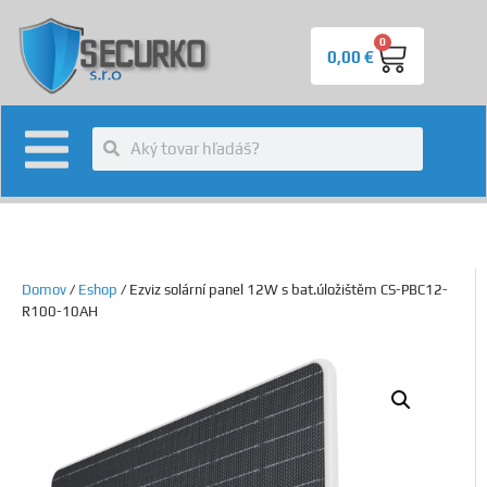
0
0,00
€
Domov
/
Eshop
/ Ezviz solární panel 12W s bat.úložištěm CS-PBC12-
R100-10AH