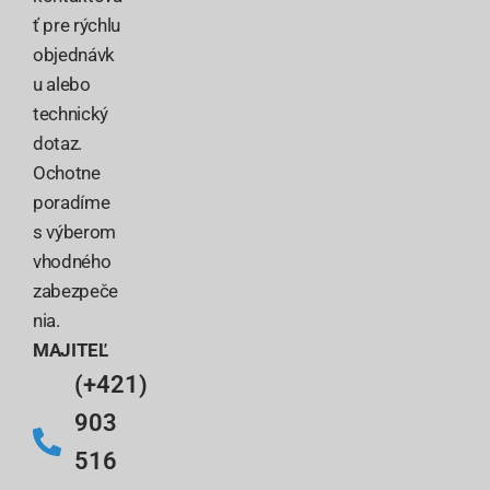
ť pre rýchlu
objednávk
u alebo
technický
dotaz.
Ochotne
poradíme
s výberom
vhodného
zabezpeče
nia.
MAJITEĽ
(+421)
903
516