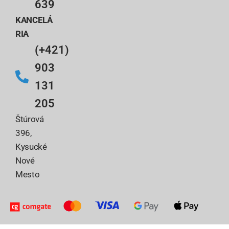
639
KANCELÁ
RIA
(+421)
903
131
205
Štúrová
396,
Kysucké
Nové
Mesto