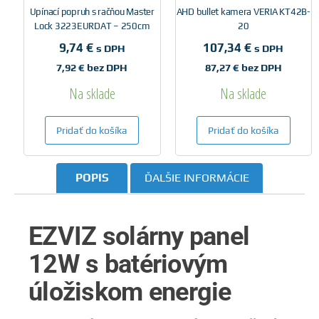
Upínací popruh s račňou Master
AHD bullet kamera VERIA KT42B-
Lock 3223EURDAT – 250cm
20
9,74
€
107,34
€
s DPH
s DPH
7,92
€
bez DPH
87,27
€
bez DPH
Na sklade
Na sklade
Pridať do košíka
Pridať do košíka
POPIS
ĎALŠIE INFORMÁCIE
EZVIZ solárny panel
12W s batériovým
úložiskom energie