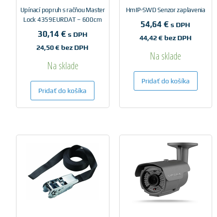
Upínací popruh s račňou Master
HmIP-SWD Senzor zaplavenia
Lock 4359EURDAT – 600cm
54,64
€
s DPH
30,14
€
s DPH
44,42
€
bez DPH
24,50
€
bez DPH
Na sklade
Na sklade
Pridať do košíka
Pridať do košíka