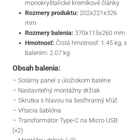
monokryštalické kremíkové články
Rozmery produktu:
202x221x326
mm
Rozmery balenia:
370x115x260 mm
Hmotnosť:
Čistá hmotnosť: 1.45 kg, s
balením: 2.07 kg
Obsah balenia:
– Solárny panel s úložiskom batérie
– Nastaviteľný montážny držiak
– Skrutka s hlavou na šesťhranný kľúč
– Vŕtacia šablóna
– Transformátor Type-C na Micro USB
(×2)