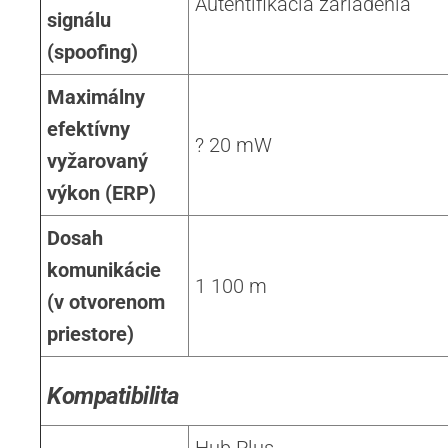
Autentifikácia zariadenia
signálu
(spoofing)
Maximálny
efektívny
? 20 mW
vyžarovaný
výkon (ERP)
Dosah
komunikácie
1 100 m
(v otvorenom
priestore)
Kompatibilita
Hub Plus