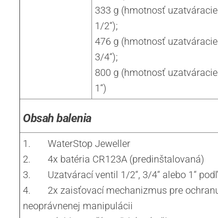
333 g (hmotnosť uzatváracie
1/2“);
476 g (hmotnosť uzatváracie
3/4“);
800 g (hmotnosť uzatváracie
1“)
Obsah balenia
1.
WaterStop Jeweller
2.
4x batéria CR123A (predinštalovaná)
3.
Uzatvárací ventil 1/2“, 3/4“ alebo 1“ po
4.
2x zaisťovací mechanizmus pre ochranu
neoprávnenej manipulácii