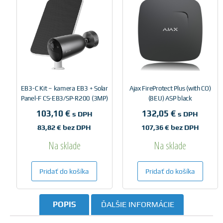
EB3-C Kit – kamera EB3 + Solar
Ajax FireProtect Plus (with CO)
Panel-F CS-EB3/SP-R200 (3MP)
(8EU) ASP black
103,10
€
132,05
€
s DPH
s DPH
83,82
€
bez DPH
107,36
€
bez DPH
Na sklade
Na sklade
Pridať do košíka
Pridať do košíka
POPIS
ĎALŠIE INFORMÁCIE