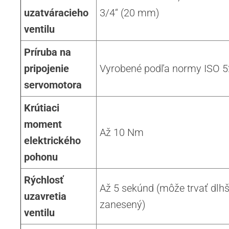
uzatváracieho
3/4“ (20 mm)
ventilu
Príruba na
pripojenie
Vyrobené podľa normy ISO 
servomotora
Krútiaci
moment
Až 10 Nm
elektrického
pohonu
Rýchlosť
Až 5 sekúnd (môže trvať dlhšie
uzavretia
zanesený)
ventilu