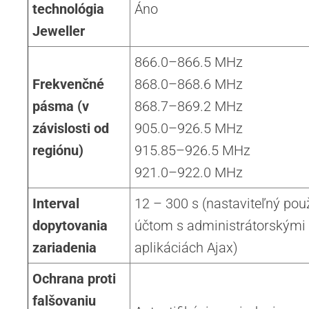
technológia
Áno
Jeweller
866.0–866.5 MHz
Frekvenčné
868.0–868.6 MHz
pásma (v
868.7–869.2 MHz
závislosti od
905.0–926.5 MHz
regiónu)
915.85–926.5 MHz
921.0–922.0 MHz
Interval
12 – 300 s (nastaviteľný po
dopytovania
účtom s administrátorskými
zariadenia
aplikáciách Ajax)
Ochrana proti
falšovaniu