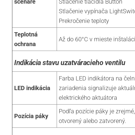
scenáre
Stlačenie tlačidla Button
Stlačenie vypínača LightSwit
Prekročenie teploty
Teplotná
Až do 60°C v mieste inštalác
ochrana
Indikácia stavu uzatváracieho ventilu
Farba LED indikátora na čeln
LED indikácia
zariadenia signalizuje aktuál
elektrického aktuátora
Podľa pozície páky je zrejmé, 
Pozícia páky
otvorený alebo zatvorený.