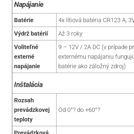
Napájanie
Batérie
4x lítiová batéria CR123 A, 
Výdrž batérií
Až 3 roky
Voliteľné
9 – 12V / 2A DC (v prípade pr
externé
externému napájaniu fungujú
napájanie
batérie ako záložný zdroj)
Inštalácia
Rozsah
prevádzkovej
Od 0°? do +60°?
teploty
Prevádzková