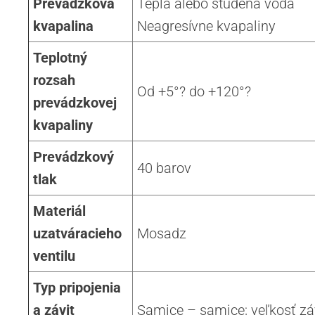
Prevádzková
Teplá alebo studená voda
kvapalina
Neagresívne kvapaliny
Teplotný
rozsah
Od +5°? do +120°?
prevádzkovej
kvapaliny
Prevádzkový
40 barov
tlak
Materiál
uzatváracieho
Mosadz
ventilu
Typ pripojenia
a závit
Samice – samice; veľkosť záv