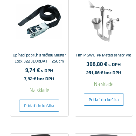
Upínací popruh s račňou Master
HmIP-SWO-PR Meteo senzor Pro
Lock 3223EURDAT – 250cm
308,80
€
s DPH
9,74
€
s DPH
251,06
€
bez DPH
7,92
€
bez DPH
Na sklade
Na sklade
Pridať do košíka
Pridať do košíka