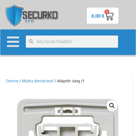
0
0,00
€
Domov
/
Múdra domácnosť
/ Adaptér Jung J1