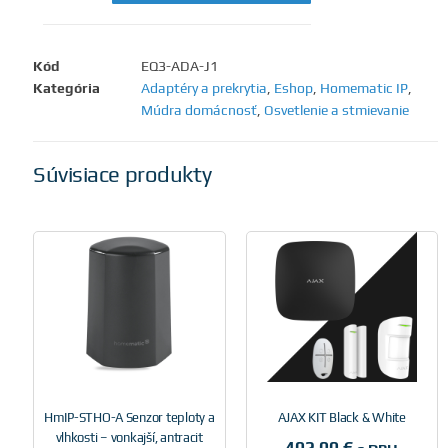
Kód
EQ3-ADA-J1
Kategória
Adaptéry a prekrytia
,
Eshop
,
Homematic IP
,
Múdra domácnosť
,
Osvetlenie a stmievanie
Súvisiace produkty
HmIP-STHO-A Senzor teploty a
AJAX KIT Black & White
vlhkosti – vonkajší, antracit
402,00
€