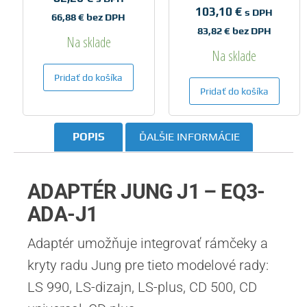
103,10
€
s DPH
66,88
€
bez DPH
83,82
€
bez DPH
Na sklade
Na sklade
Pridať do košíka
Pridať do košíka
POPIS
ĎALŠIE INFORMÁCIE
ADAPTÉR JUNG J1 – EQ3-
ADA-J1
Adaptér umožňuje integrovať rámčeky a
kryty radu Jung pre tieto modelové rady:
LS 990, LS-dizajn, LS-plus, CD 500, CD