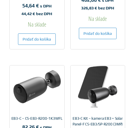
s DPH
54,64
€
s DPH
326,83
€
bez DPH
44,42
€
bez DPH
Na sklade
Na sklade
Pridať do košíka
Pridať do košíka
EB3-C – CS-EB3-R200-1K3WFL
EB3-C Kit – kamera EB3 + Solar
Panel-F CS-EB3/SP-R200 (3MP)
82,26
€
s DPH